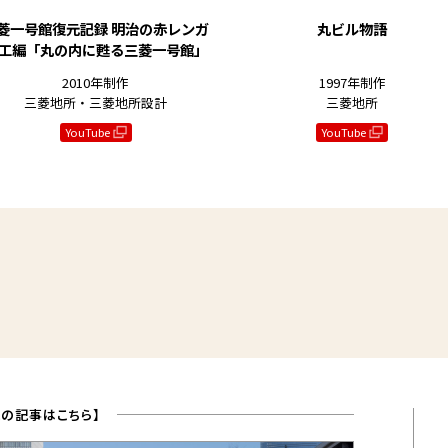
菱一号館復元記録
明治の赤レンガ
丸ビル物語
工編「丸の内に甦る三菱一号館」
2010年制作
1997年制作
三菱地所・三菱地所設計
三菱地所
YouTube
YouTube
との記事はこちら】