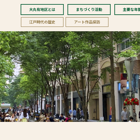
大丸有地区とは
まちづくり活動
主要な年
江戸時代の歴史
アート作品探訪