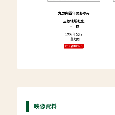
丸の内百年のあゆみ
三菱地所社史
上 巻
1993年発行
三菱地所
PDF 約180MB
映像資料