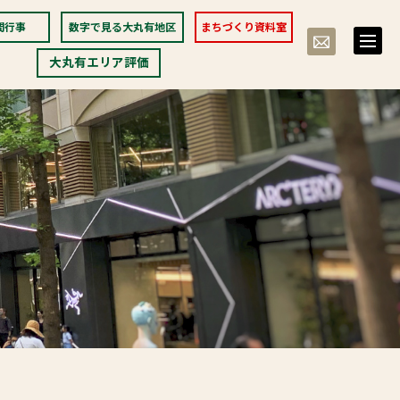
間行事
数字で見る大丸有地区
まちづくり資料室
toggle
naviga
大丸有エリア評価