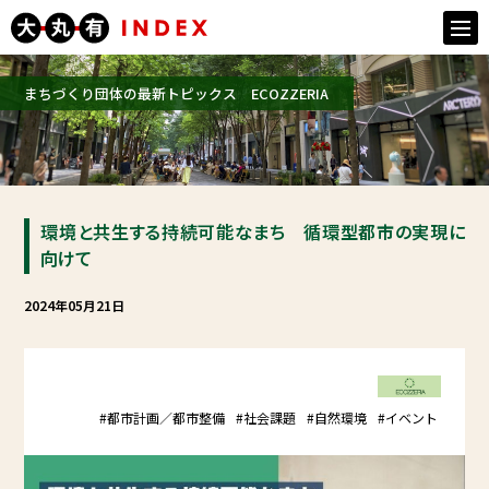
togg
navi
まちづくり団体の最新トピックス ECOZZERIA
環境と共生する持続可能なまち 循環型都市の実現に
向けて
2024年05月21日
#都市計画／都市整備
#社会課題
#自然環境
#イベント