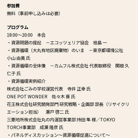
参加費
無料（事前申し込みは必要）
プログラム
18:00～20:00 本会
・資源問題の提起 －エコッツェリア協会 桂島 一
・資源循環（大丸有地区廃棄物）のいま －東京都環境公社
小山 由美 氏
・資源循環の全体像 －カムフル株式会社 代表取締役 関根 久
仁子 氏
・資源循環実例紹介
株式会社ごみの学校運営代表 寺井 正幸 氏
ONE POT WONDER 佐々木 晋 氏
花王株式会社研究開発部門 研究戦略・企画部 部長（リサイクリ
エーション担当） 瀬戸 啓二 氏
三菱地所株式会社丸の内運営事業部 持田 隼 様／TOKYO
TORCH事業部 成瀬 隆彦 氏
・パネルディスカッション～資源循環促進について～