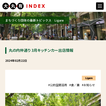
togg
navi
まちづくり団体の最新トピックス Ligare
丸の内仲通り 3月キッチンカー出店情報
2024年02月22日
#公的空間活用
#食／農
#お知らせ