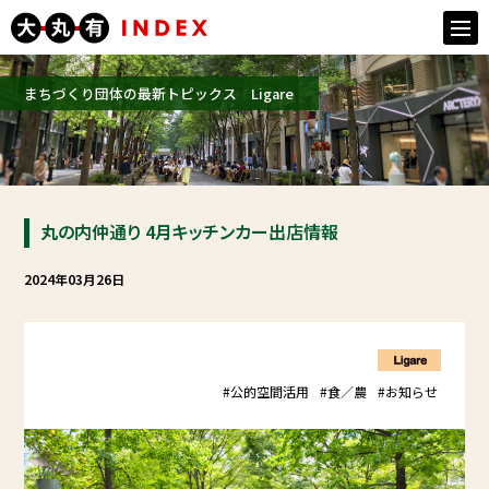
togg
navi
まちづくり団体の最新トピックス Ligare
丸の内仲通り 4月キッチンカー出店情報
2024年03月26日
#公的空間活用
#食／農
#お知らせ