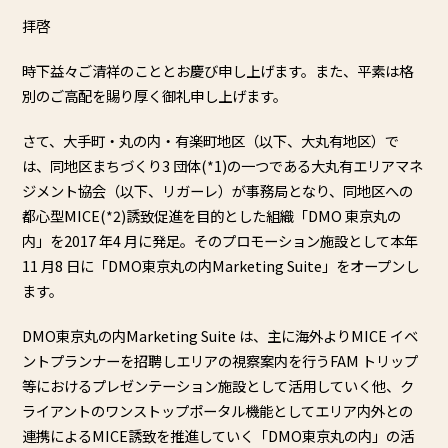
拝啓
時下益々ご清祥のこととお慶び申し上げます。また、平素は格
別のご⾼配を賜り厚く御礼申し上げます。
さて、⼤⼿町・丸の内・有楽町地区（以下、⼤丸有地区）で
は、同地区まちづくり3 団体(*1)の⼀つである⼤丸有エリアマネ
ジメント協会（以下、リガーレ）が事務局となり、同地区への
都⼼型MICE(*2)誘致促進を⽬的とした組織「DMO 東京丸の
内」を2017 年4 ⽉に発⾜。そのプロモーション施設として本年
11 ⽉8 ⽇に「DMO東京丸の内Marketing Suite」をオープンし
ます。
DMO東京丸の内Marketing Suite は、主に海外よりMICE イベ
ントプランナーを招聘しエリアの視察案内を⾏うFAM トリップ
等におけるプレゼンテーション施設として活⽤していく他、ク
ライアントのワンストップポータル機能としてエリア内外との
連携によるMICE誘致を推進していく「DMO東京丸の内」の活