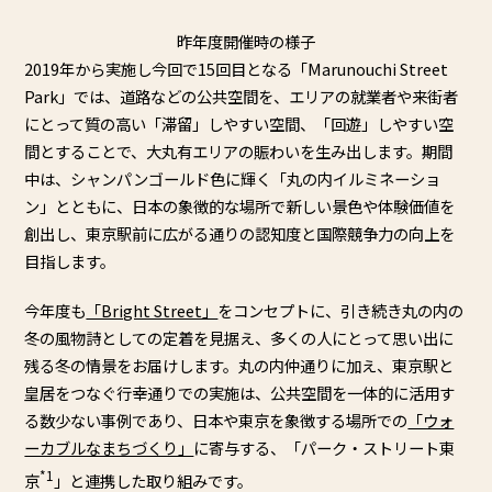
昨年度開催時の様子
2019年から実施し今回で15回目となる「
Marunouchi Street
Park」では、道路などの公共空間を、
エリアの就業者や来街者
にとって質の高い「滞留」しやすい空間、
「回遊」しやすい空
間とすることで、
大丸有エリアの賑わいを生み出します。期間
中は、
シャンパンゴールド色に輝く「丸の内イルミネーショ
ン」
とともに、日本の象徴的な場所で新しい景色や体験価値を
創出し、
東京駅前に広がる通りの認知度と国際競争力の向上を
目指します。
今年度も
「Bright Street」
をコンセプトに、
引き続き丸の内の
冬の風物詩としての定着を見据え、
多くの人にとって思い出に
残る冬の情景をお届けします。
丸の内仲通りに加え、東京駅と
皇居をつなぐ行幸通りでの実施は、
公共空間を一体的に活用す
る数少ない事例であり、
日本や東京を象徴する場所での
「ウォ
ーカブルなまちづくり」
に寄
与する、「パーク・ストリート東
*1
京
」
と連携した取り組みです。