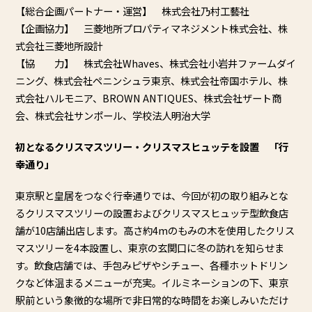
【総合企画パートナー・運営】 株式会社乃村工藝社
【企画協力】 三菱地所プロパティマネジメント株式会社、株
式会社三菱地所設計
【協 力】 株式会社Whaves、株式会社小岩井ファームダイ
ニング、
株式会社ペニンシュラ東京、株式会社帝国ホテル、
株
式会社ハルモニア、BROWN ANTIQUES、株式会社ザート商
会、株式会社サンポール、
学校法人明治大学
初となるクリスマスツリー・クリスマスヒュッテを設置 「行
幸通り」
東京駅と皇居をつなぐ行幸通りでは、
今回が初の取り組みとな
るクリスマスツリーの設置およびクリスマ
スヒュッテ型飲食店
舗が10店舗出店します。
高さ約4mのもみの木を使用したクリス
マスツリーを4本設置し、
東京の玄関口に冬の訪れを知らせま
す。飲食店舗では、
手包みピザやシチュー、
各種ホットドリン
クなど体温まるメニューが充実。
イルミネーションの下、
東京
駅前という象徴的な場所で非日常的な時間をお楽しみいただけ