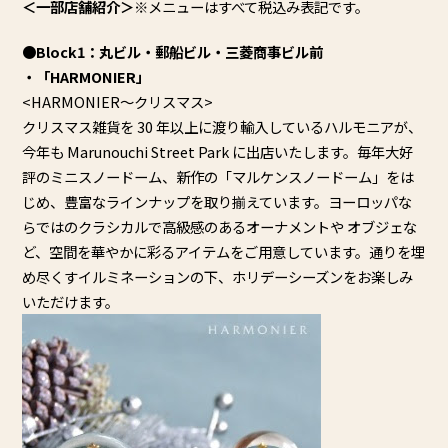
＜一部店舗紹介＞
※メニューはすべて税込み表記です。
●Block1：丸ビル・郵船ビル・三菱商事ビル前
・「HARMONIER」
<HARMONIER～クリスマス>
クリスマス雑貨を 30 年以上に渡り輸入しているハルモニアが、
今年も Marunouchi Street Park に出店いたします。毎年大好
評のミニスノードーム、新作の「
マルケンスノードーム」をは
じめ、
豊富なラインナップを取り揃えています。
ヨーロッパな
らではのクラシカルで高級感のあるオーナメントや オブジェな
ど、空間を華やかに彩るアイテムをご用意しています。
通りを埋
め尽くすイルミネーションの下、
ホリデーシーズンをお楽しみ
いただけます。