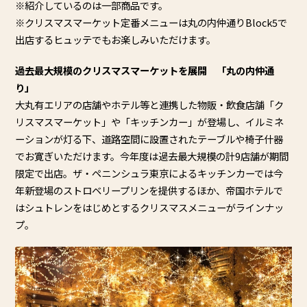
※紹介しているのは一部商品です。
※
クリスマスマーケット定番メニューは丸の内仲通りBlock5で
出店するヒュッテでもお楽しみいただけます。
過去最大規模のクリスマスマーケットを展開 「丸の内仲通
り」
大丸有エリアの店舗やホテル等と連携した物販・飲食店舗「
ク
リスマスマーケット」や「キッチンカー」が登場し、
イルミネ
ーションが灯る下、
道路空間に設置されたテーブルや椅子什器
でお寛ぎいただけます。
今年度は過去最大規模の計9店舗が期間
限定で出店。ザ・
ペニンシュラ東京によるキッチンカーでは今
年新登場のストロベリ
ープリンを提供するほか、
帝国ホテルで
はシュトレンをはじめとするクリスマスメニューがラ
インナッ
プ。