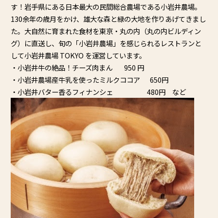
す！
岩手県にある日本最大の民間総合農場である小岩井農場。
130余年の歳月をかけ、
雄大な森と緑の大地を作りあげてきまし
た。
大自然に育まれた食材を東京・丸の内（丸の内ビルディン
グ）
に直送し、旬の「小岩井農場」
を感じられるレストランと
して小岩井農場 TOKYO を運営しています。
・小岩井牛の絶品！チーズ肉まん 950 円
・小岩井農場産牛乳を使ったミルクココア 650円
・小岩井バター香るフィナンシェ 480円 など