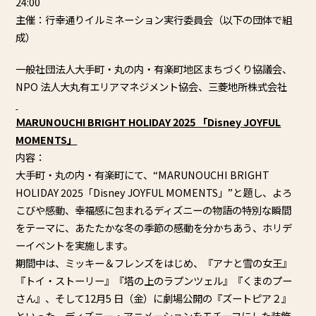
24:00
主催：行幸通りイルミネーション実行委員会（以下の団体で組
成）
一般社団法人大手町・丸の内・有楽町地区まちづくり協議会、
NPO 法人大丸有エリアマネジメント協会、三菱地所株式会社
ＭARUNOUCHI BRIGHT HOLIDAY 2025 「Disney JOYFUL
MOMENTS」
内容：
大手町・丸の内・有楽町にて、“MARUNOUCHI BRIGHT
HOLIDAY 2025「Disney JOYFUL MOMENTS」”と題し、よろ
こびや感動、
幸福感に包まれるディズニーの物語の特別な瞬間
をテーマに、
あたたかな冬の季節の感動を分かちあう、
ホリデ
ーイベントを実施します。
期間中は、ミッキー＆フレンズをはじめ、『アナと雪の女王』
『
トイ・ストーリー』『塔の上のラプンツェル』『くまのプー
さん』
、そして12月5 日（金）に劇場公開の『ズートピア２』
といった、ディズニー・
アニメーションをモチーフにした装飾