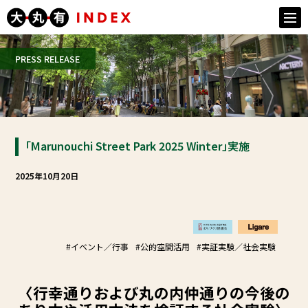
togg
navi
PRESS RELEASE
「Marunouchi Street Park 2025 Winter」実施
2025年10月20日
#イベント／行事
#公的空間活用
#実証実験／社会実験
〈
行幸通りおよび丸の内仲通りの今後の