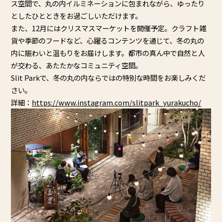
ス空間で、
丸の内イルミネーションに包まれながら、
ゆったり
としたひとときをお過ごしいただけます。
また、12月にはクリスマスマーケットを開催予定。
クラフト雑
貨や季節のフードなど、心躍るコンテンツを通じて、
冬の丸の
内に賑わいと温もりをお届けします。
都市の真ん中で自然と人
が交わる、あたたかなコミュニティ空間。
Slit Parkで、
冬の丸の内ならではの特別な時間をお楽しみくだ
さい。
詳細：
https://www.instagram.com/
slitpark_yurakucho/