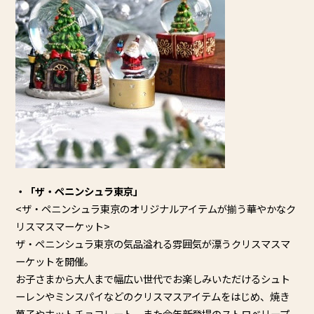
・「ザ・ペニンシュラ東京」
<ザ・
ペニンシュラ東京のオリジナルアイテムが揃う華やかなク
リスマス
マーケット>
ザ・
ペニンシュラ東京の気品溢れる雰囲気が漂うクリスマスマ
ーケット
を開催。
お子さまから大人まで幅広い世代でお楽しみいただけるシュト
ーレ
ンやミンスパイなどのクリスマスアイテムをはじめ、
焼き
菓子やホットチョコレート、また
今年新登場のストロベリープ