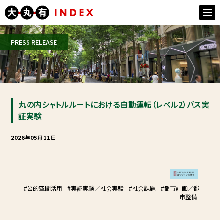
togg
navi
PRESS RELEASE
丸の内シャトルルートにおける自動運転（レベル2）バス実
証実験
2026年05月11日
#公的空間活用
#実証実験／社会実験
#社会課題
#都市計画／都
市整備