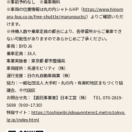
※事前予約なし ※乗車無料
※車両の位置情報は丸の内シャトルHP（
https://
www.hinom
aru-bus.co.jp/free-
shuttle/marunouchi/
）
よりご確認いただ
けます。
※待機人数や乗車定員の都合により、
各停留所からご乗車でき
ない可能性がありますのであらかじめご了
承ください。
車両：BYD J6
乗車定員：16人
事業実施者：東京都 都市整備局
車両提供：先進モビリティ（株）
運行支援：日の丸自動車興業（株）
協力：一般社団法人 大手町・丸の内・有楽町地区まちづくり協
議会、千代田区
お問合せ先：【委託事業者】日本工営（株） TEL. 070-2819-
5698（9:00~17:30）
特設サイト：
https://toshiseibi.
jidouunntenn1.metro.tokyo.
lg.
jp/index.html