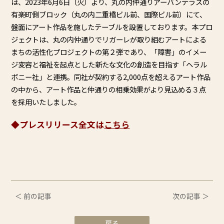
は、2023年6月6日（火）より、丸の内仲通りアーバンテラスの
有楽町側ブロック（丸の内二重橋ビル前、国際ビル前）にて、
盤面にアート作品を施したテーブルを設置しております。本プロ
ジェクトは、丸の内仲通りでリガーレが取り組むアートによる
まちの活性化プロジェクトの第２弾であり、「障害」のイメー
ジ変容と福祉を起点とした新たな文化の創造を目指す「ヘラル
ボニー社」と連携。同社が契約する2,000点を超えるアート作品
の中から、アート作品と仲通りの相乗効果がより見込める３点
を採用いたしました。
◆プレスリリース全文は
こちら
＜ 前の記事
次の記事 ＞
戻る