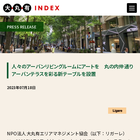
togg
navi
PRESS RELEASE
人々のアーバンリビングルームにアートを 丸の内仲通り
アーバンテラスを彩る新テーブルを設置
2023年07月18日
NPO法人 大丸有エリアマネジメント協会（以下：リガーレ）