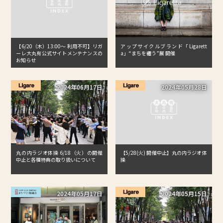
【6/20（木）13:00～ 利用不可】リガ
アップサイクルブランド「Ligarett
ーレ大丸有公式サイトメンテナンスの
a」“まちを纏う”展 開催
お知らせ
2024年06月17日
2024年05月28日
【5/28(火) 開催中止】丸の内ラジオ体
丸の内ラジオ体操 6/18（火）の開催
操
中止と各種特典の取り扱いについて
2024年05月17日
2024年05月15日