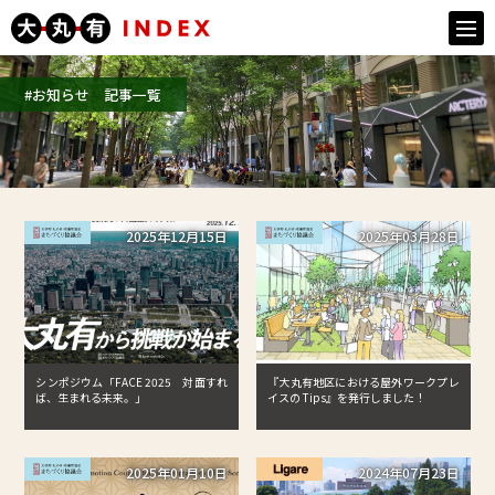
togg
navi
#お知らせ 記事一覧
2025年12月15日
2025年03月28日
シンポジウム「FACE 2025 対面すれ
『大丸有地区における屋外ワークプレ
ば、生まれる未来。」
イスの Tips』を発行しました！
2025年01月10日
2024年07月23日