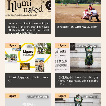
Lanterns and illuminations will light
第78回丸の内軟式野球大会 1日目結果
up the OMY District, creating an even
t that evokes the spirit of Edo.「Edo Il
luminated in OMY District」
2024年06月24日
2024年06月24日
リガーレ大丸有公式サイト リニューア
【申込受付中】トークイベント：まち
ル！
を纏う。〜Ligarettaの目指す都市型サ
ーキュラー〜
2024年06月19日
2024年06月18日