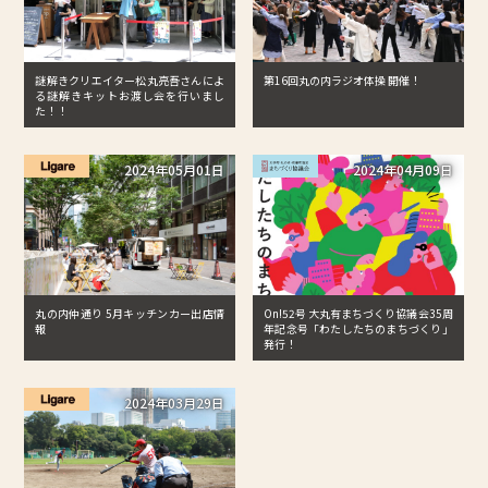
謎解きクリエイター松丸亮吾さんによ
第16回丸の内ラジオ体操 開催！
る謎解きキットお渡し会を行いまし
た！！
2024年05月01日
2024年04月09日
丸の内仲通り 5月キッチンカー出店情
On!52号 大丸有まちづくり協議会35周
報
年記念号「わたしたちのまちづくり」
発行！
2024年03月29日