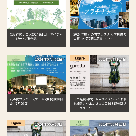
CSV経営サロン2024第1回「ネイチャ
2024年度丸の内プラチナ大学開講の
ーポジティブ最前線」
ご案内～第9期生募集中！～
2024年07月01日
2024年06月24日
丸の内プラチナ大学 第9期 開講説明
【申込受付中】トークイベント：まち
会（7月29日）
を纏う。〜Ligarettaの目指す都市型サ
ーキュラー〜
2024年06月18日
2024年03月25日