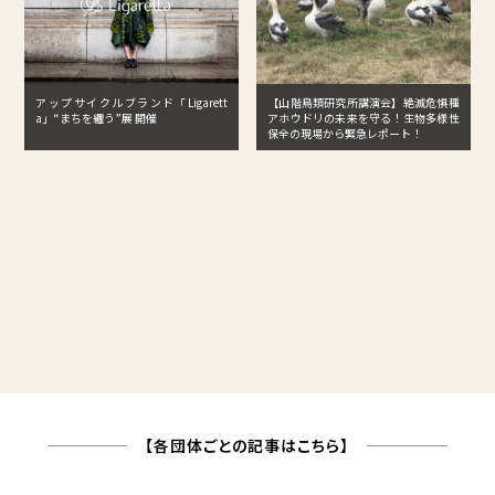
アップサイクルブランド「Ligarett
【山階鳥類研究所講演会】絶滅危惧種
a」“まちを纏う”展 開催
アホウドリの未来を守る！生物多様性
保全の現場から緊急レポート！
【各団体ごとの記事はこちら】