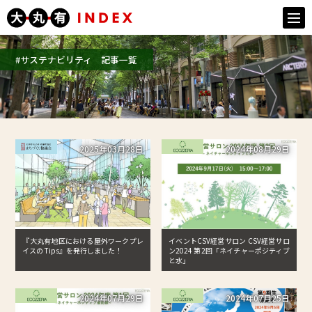
togg
navi
#サステナビリティ 記事一覧
2025年03月28日
2024年08月29日
『大丸有地区における屋外ワークプレ
イベントCSV経営サロン CSV経営サロ
イスの Tips』を発行しました！
ン2024 第2回「ネイチャーポジティブ
と水」
2024年07月29日
2024年07月25日