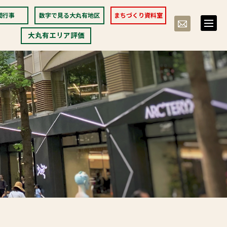
間行事
数字で見る大丸有地区
まちづくり資料室
toggle
naviga
大丸有エリア評価