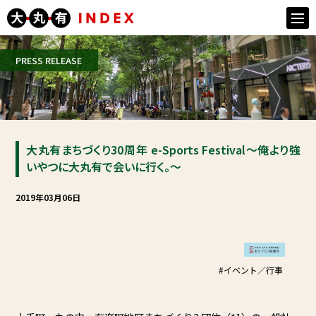
togg
navi
PRESS RELEASE
⼤丸有まちづくり30周年 e-Sports Festival〜俺より強
いやつに⼤丸有で会いに⾏く。〜
2019年03月06日
#イベント／行事