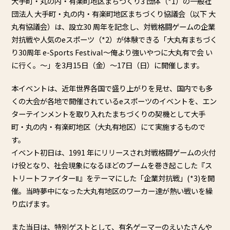
⼤⼿町・丸の内・有楽町地区まちづくり3 団体（*1）の⼀般社
団法⼈ ⼤⼿町・丸の内・有楽町地区まちづくり協議会（以下 ⼤
丸有協議会）は、設⽴30 周年を記念し、対戦格闘ゲームの企業
対抗戦や⼈気のeスポーツ（*2）が体験できる「⼤丸有まちづく
り30周年 e-Sports Festival〜俺より強いやつに⼤丸有で会 い
に⾏く。〜」を3⽉15⽇（⾦）〜17⽇（⽇）に開催します。
本イベントは、近年世界各国で盛り上がりを⾒せ、国内でも多
くの⼤会が各地で開催されているeスポーツのイベントを、エン
ターテインメントを取り⼊れたまちづくりの契機として⼤⼿
町・丸の内・有楽町地区（⼤丸有地区）にて実施するもので
す。
イベント初⽇は、1991 年にリリースされ対戦格闘ゲームの⽕付
け役となり、社会現象になるほどのブームを巻き起こした『ス
トリートファイターⅡ』をテーマにした「企業対抗戦」(*3)を開
催。当時夢中になった⼤丸有地区のワーカー達が熱い戦いを繰
り広げます。
また当⽇は、特別ゲストとして、有名ゲーマーのえいたさんや