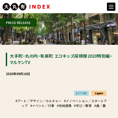
togg
navi
PRESS RELEASE
大手町・丸の内・有楽町 エコキッズ探検隊2020特別編・
マルケンTV
2020年09月16日
#アート／デザイン／カルチャー
#イノベーション／スタートア
ップ
#イベント／行事
#地域連携
#学び／教育
#食／農