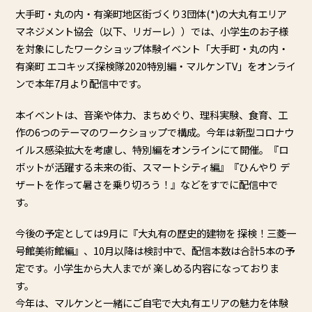
大手町・丸の内・有楽町地区街づくり3団体(*)の大丸有エリア
マネジメント協会（以下、リガーレ））では、小学生のお子様
を対象にしたワークショップ体験イベント「大手町・丸の内・
有楽町 エコキッズ探検隊2020特別編・マルケンTV」をオンライ
ンで本年7月より配信中です。
本イベントは、音楽や体力、まちめぐり、理科実験、食育、工
作の6つのテーマのワークショップで構成。今年は新型コロナウ
イルス感染拡大を考慮し、特別編をオンラインにて開催。『ロ
ボットが活躍する未来の街、スマートシティ編』『ひんやり デ
ザートを作って暑さを乗り切ろう！』などをすでに配信中で
す。
今後の予定としては9月に『大丸有の歴史的建物を 探検！三菱一
号館美術館編』、10月以降は検討中で、配信本数は合計5本の予
定です。小学生から大人までが 楽しめる内容になっておりま
す。
今年は、マルケンと一緒にご自宅で大丸有エリアの魅力を体験