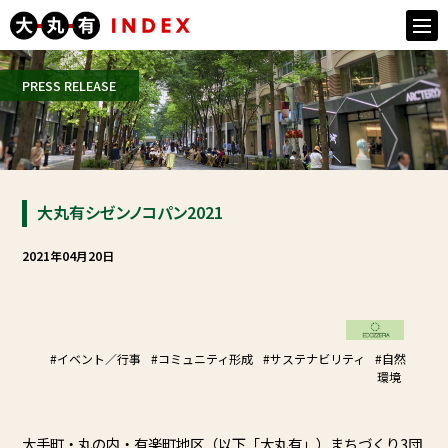
togg
navi
PRESS RELEASE
大丸有シゼンノコパン2021
2021年04月20日
#イベント／行事
#コミュニティ形成
#サステナビリティ
#自然
環境
大手町・丸の内・有楽町地区（以下「大丸有」）まちづくり3団