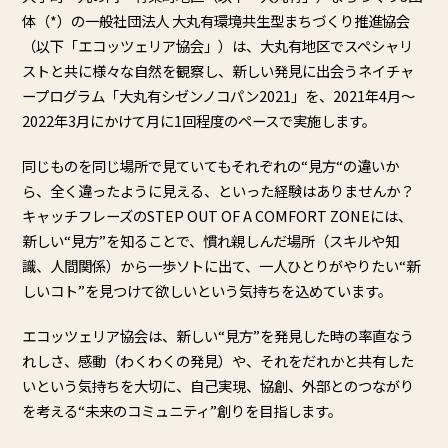
体（*）の一般社団法人 大丸有環境共生型まちづくり推進協会
（以下「エコッツェリア協会」）は、大丸有地区でスペシャリ
ストと共に様々な自然を観察し、新しい発見に出会うネイチャ
ープログラム「大丸有シゼンノコパン2021」を、2021年4月～
2022年3月にかけて月に1回程度のペースで実施します。
同じものを同じ場所で見ていてもそれぞれの“見方“の違いか
ら、全く違ったように見える、といった経験はありませんか？
キャッチフレーズのSTEP OUT OF A COMFORT ZONEには、
新しい“見方”を知ることで、慣れ親しんだ場所（スキルや知
識、人間関係）から一歩ソトに出て、一人ひとりがやりたい“新
しいコト”を見つけて欲しいという気持ちを込めています。
エコッツェリア協会は、新しい“見方”を発見した時の率直なう
れしさ、感動（わくわくの発見）や、それをだれかと共有した
いという気持ちを大切に、自己実現、協創、外部とのつながり
を考える“未来のコミュニティ”創りを目指します。