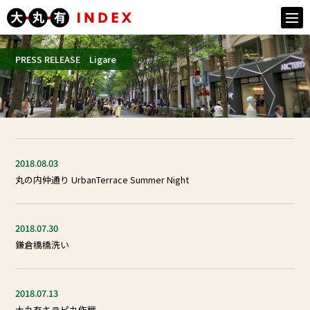
togg
navi
PRESS RELEASE Ligare
2018.08.03
丸の内仲通り UrbanTerrace Summer Night
2018.07.30
鎌倉橋橋洗い
2018.07.13
⼤丸有キラピカ作戦