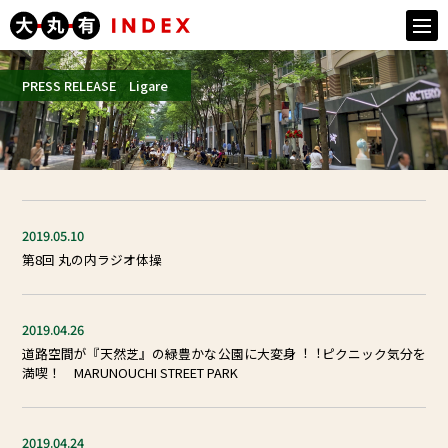
togg
navi
PRESS RELEASE Ligare
2019.05.10
第8回 丸の内ラジオ体操
2019.04.26
道路空間が『天然芝』の緑豊かな公園に⼤変⾝︕︕ピクニック気分を
満喫！ MARUNOUCHI STREET PARK
2019.04.24