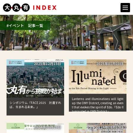
togg
navi
#イベント 記事一覧
2025年12月15日
2025年01月10日
Lanterns and illuminations will light
シンポジウム「FACE 2025 対面すれ
up the OMY District, creating an even
ば、生まれる未来。」
t that evokes the spirit of Edo.「Edo Il
luminated in OMY District」
2024年08月29日
2024年08月19日