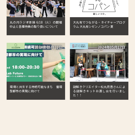
丸の内ラジオ体操 6/18（火）の開催
大丸有でつながる・ネイチャープログ
中止と各種特典の取り扱いについて
ラム 大丸有シゼンノコパン 夏
2024年05月21日
2024年05月17日
環境と共生する持続可能なまち 循環
謎解きクリエイター松丸亮吾さんによ
型都市の実現に向けて
る謎解きキットお渡し会を行いまし
た！！