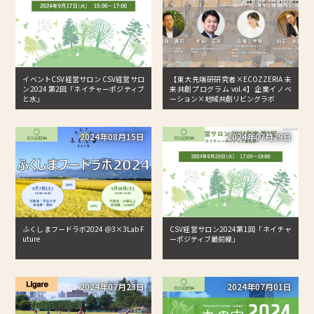
イベントCSV経営サロン CSV経営サロ
【東大先端研研究者×ECOZZERIA 未
ン2024 第2回「ネイチャーポジティブ
来共創プログラム vol.4】企業イノベ
と水」
ーション×地域共創リビングラボ
2024年08月15日
2024年07月29日
ふくしまフードラボ2024 ＠3×3Lab F
CSV経営サロン2024第1回「ネイチャ
uture
ーポジティブ最前線」
2024年07月23日
2024年07月01日