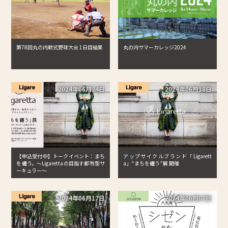
第78回丸の内軟式野球大会 1日目結果
丸の内サマーカレッジ2024
2024年06月24日
2024年06月18日
【申込受付中】トークイベント：まち
アップサイクルブランド「Ligarett
を纏う。〜Ligarettaの目指す都市型サ
a」“まちを纏う”展 開催
ーキュラー〜
2024年06月17日
2024年06月07日