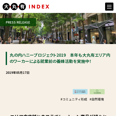
togg
navi
PRESS RELEASE
丸の内ハニープロジェクト2019 本年も大丸有エリア内
のワーカーによる就業前の養蜂活動を実施中！
2019年05月17日
#コミュニティ形成
#自然環境