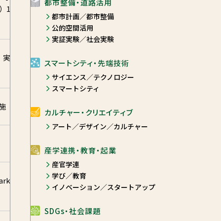
都市整備・道路活用
）1
都市計画／都市整備
公的空間活用
実証実験／社会実験
 実
スマートシティ・先端技術
サイエンス／テクノロジー
スマートシティ
実施
カルチャー・クリエイティブ
アート／デザイン／カルチャー
産学連携・教育・起業
産官学連
学び／教育
rk
イノベーション／スタートアップ
SDGs・社会課題