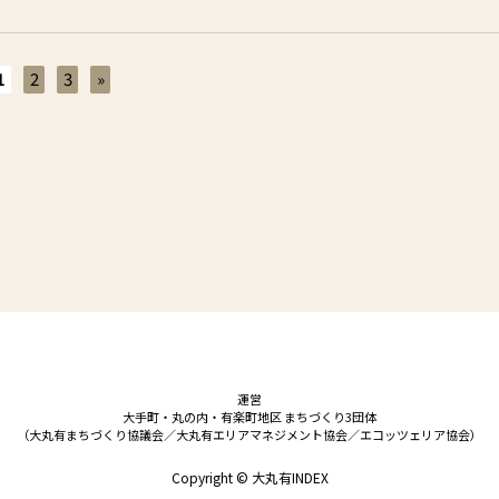
1
2
3
»
運営
大手町・丸の内・有楽町地区 まちづくり3団体
（大丸有まちづくり協議会／大丸有エリアマネジメント協会／エコッツェリア協会）
Copyright © 大丸有INDEX