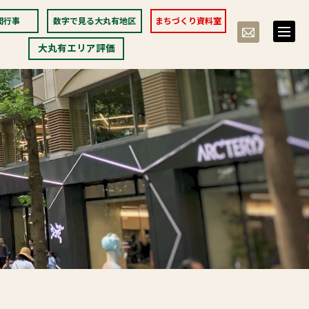
間行事
数字で見る大丸有地区
まちづくり資料室
toggle
naviga
大丸有エリア評価